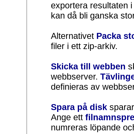
exportera resultaten 
kan då bli ganska sto
Alternativet
Packa sto
filer i ett zip-arkiv.
Skicka till webben
sk
webbserver.
Tävling
definieras av webbse
Spara på disk
sparar 
Ange ett
filnamnspre
numreras löpande och 