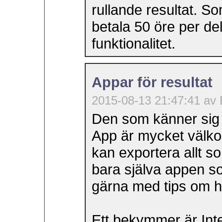
rullande resultat. 
betala 50 öre per de
funktionalitet.
Appar för resultat
2015-08-13 21:47:41 av 
Den som känner sig 
App är mycket välk
kan exportera allt s
bara själva appen s
gärna med tips om 
Ett bekymmer är Int