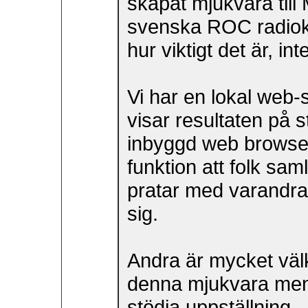
skapat mjukvara till
svenska ROC radiokon
hur viktigt det är, in
Vi har en lokal web-
visar resultaten på
inbyggd web browser
funktion att folk sa
pratar med varandra) i
sig.
Andra är mycket väl
denna mjukvara men vi
stödja uppställning.