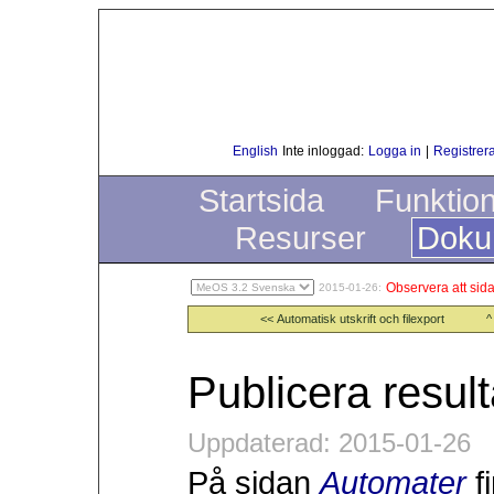
English
Inte inloggad:
Logga in
|
Registrera
Startsida
Funktio
Resurser
Doku
Observera att sida
2015-01-26:
<< Automatisk utskrift och filexport
^
Publicera result
Uppdaterad: 2015-01-26
På sidan
Automater
f