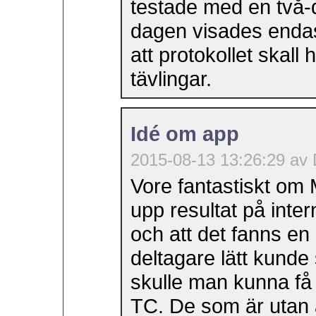
testade med en två-
dagen visades endas
att protokollet skall 
tävlingar.
Idé om app
2015-08-13 13:26:29 av 
Vore fantastiskt om
upp resultat på int
och att det fanns en
deltagare lätt kunde 
skulle man kunna få
TC. De som är utan 