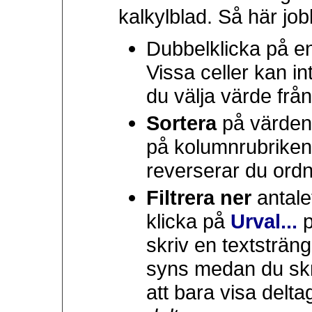
kalkylblad. Så här jo
Dubbelklicka på en 
Vissa celler kan in
du välja värde från
Sortera
på värdena
på kolumnrubriken.
reverserar du ord
Filtrera ner
antale
klicka på
Urval...
p
skriv en textsträng
syns medan du skri
att bara visa delta