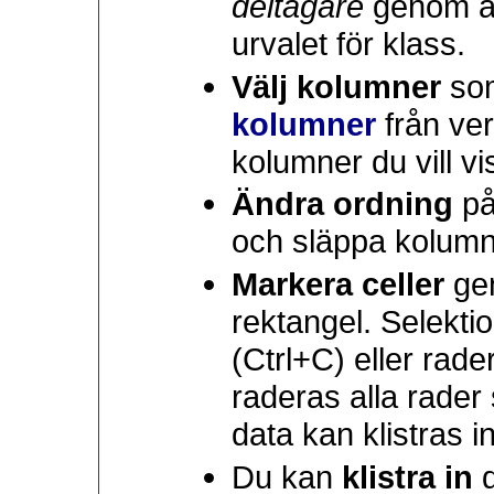
deltagare
genom at
urvalet för klass.
Välj kolumner
som
kolumner
från ve
kolumner du vill vi
Ändra ordning
på
och släppa kolumnr
Markera celler
gen
rektangel. Selektio
(Ctrl+C) eller rader
raderas alla rader 
data kan klistras i
Du kan
klistra in
d