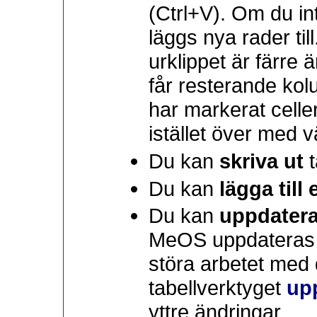
(Ctrl+V). Om du in
läggs nya rader til
urklippet är färre 
får resterande ko
har markerat celle
istället över med v
Du kan
skriva ut
t
Du kan
lägga till 
Du kan
uppdater
MeOS uppdateras in
störa arbetet med 
tabellverktyget
up
yttre ändringar.