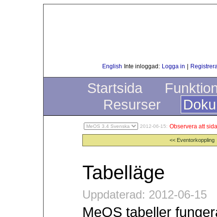
English
Inte inloggad:
Logga in
|
Registrera
Startsida
Funktio
Resurser
Doku
Observera att sida
2012-06-15:
<< Eventorkoppling
Tabelläge
Uppdaterad: 2012-06-15
MeOS tabeller fungerar