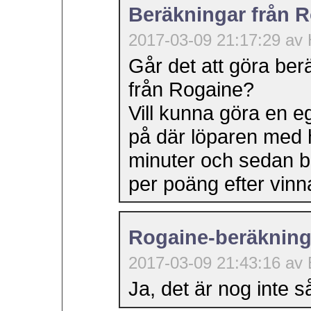
Beräkningar från 
2017-03-09 21:17:29 av
Går det att göra ber
från Rogaine?
Vill kunna göra en e
på där löparen med 
minuter och sedan bli
per poäng efter vinn
Rogaine-beräknin
2017-03-09 21:43:16 av 
Ja, det är nog inte så 