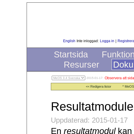
English
Inte inloggad:
Logga in
|
Registrera
Startsida
Funktio
Resurser
Doku
Observera att sida
2015-01-17:
<< Redigera listor
^ MeOS
Resultatmodule
Uppdaterad: 2015-01-17
En
resultatmodul
kan 