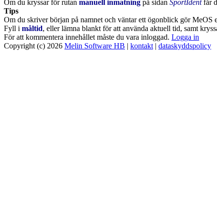
Om du kryssar för rutan
manuell inmatning
på sidan
SportIdent
får d
Tips
Om du skriver början på namnet och väntar ett ögonblick gör MeOS en
Fyll i
måltid
, eller lämna blankt för att använda aktuell tid, samt kry
För att kommentera innehållet måste du vara inloggad.
Logga in
Copyright (c) 2026
Melin Software HB
|
kontakt
|
dataskyddspolicy