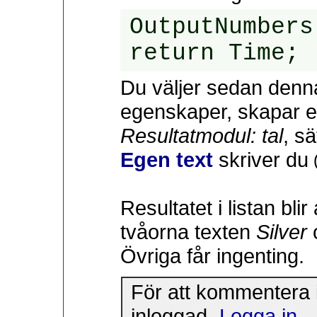
OutputNumbers
return Time;
Du väljer sedan denna
egenskaper, skapar en
Resultatmodul: tal
, sä
Egen text
skriver du
Resultatet i listan bli
tvåorna texten
Silver
o
Övriga får ingenting.
För att kommentera 
inloggad.
Logga in