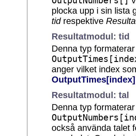
OutputNumbers[]
v
plocka upp i sin list
tid
respektive
Resulta
Resultatmodul: tid
Denna typ formaterar t
OutputTimes[inde
anger vilket index s
OutputTimes[index]
Resultatmodul: tal
Denna typ formaterar t
OutputNumbers[in
också använda talet fö