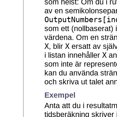
som helst: Om du i r
av en semikolonsepar
OutputNumbers[in
som ett (nollbaserat) i
värdena. Om en sträng
X
, blir
X
ersatt av själ
i listan innehåller
X
anv
som inte är represent
kan du använda strä
och skriva ut talet an
Exempel
Anta att du i resultat
tidsberäkning skriver 