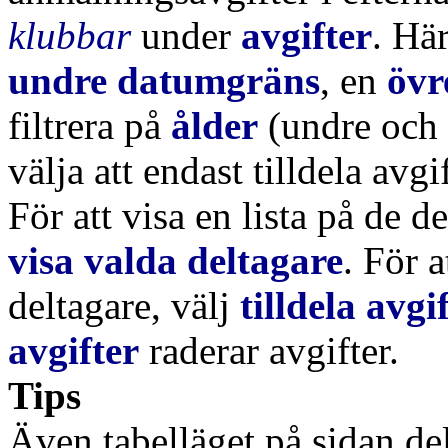
klubbar
under
avgifter
. Hä
undre datumgräns
, en
övr
filtrera på
ålder
(undre och 
välja att endast tilldela avgi
För att visa en lista på de de
visa valda deltagare
. För a
deltagare, välj
tilldela avgi
avgifter
raderar avgifter.
Tips
Även tabelläget på sidan de