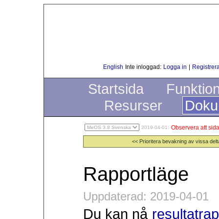
English
Inte inloggad:
Logga in
|
Registrera
Startsida
Funktio
Resurser
Doku
Observera att sida
2019-04-01:
<< Prioritera bevakning av vissa del
Rapportläge
Uppdaterad: 2019-04-01
Du kan nå
resultatra